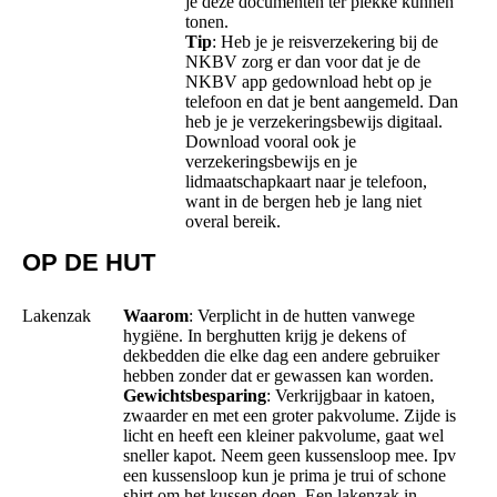
je deze documenten ter plekke kunnen
tonen.
Tip
: Heb je je reisverzekering bij de
NKBV zorg er dan voor dat je de
NKBV app gedownload hebt op je
telefoon en dat je bent aangemeld. Dan
heb je je verzekeringsbewijs digitaal.
Download vooral ook je
verzekeringsbewijs en je
lidmaatschapkaart naar je telefoon,
want in de bergen heb je lang niet
overal bereik.
OP DE HUT
Lakenzak
Waarom
: Verplicht in de hutten vanwege
hygiëne. In berghutten krijg je dekens of
dekbedden die elke dag een andere gebruiker
hebben zonder dat er gewassen kan worden.
Gewichtsbesparing
: Verkrijgbaar in katoen,
zwaarder en met een groter pakvolume. Zijde is
licht en heeft een kleiner pakvolume, gaat wel
sneller kapot. Neem geen kussensloop mee. Ipv
een kussensloop kun je prima je trui of schone
shirt om het kussen doen. Een lakenzak in