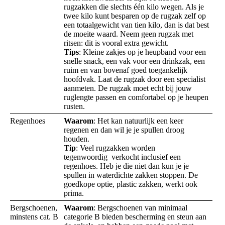
rugzakken die slechts één kilo wegen. Als je
twee kilo kunt besparen op de rugzak zelf op
een totaalgewicht van tien kilo, dan is dat best
de moeite waard. Neem geen rugzak met
ritsen: dit is vooral extra gewicht.
Tips
: Kleine zakjes op je heupband voor een
snelle snack, een vak voor een drinkzak, een
ruim en van bovenaf goed toegankelijk
hoofdvak. Laat de rugzak door een specialist
aanmeten. De rugzak moet echt bij jouw
ruglengte passen en comfortabel op je heupen
rusten.
Regenhoes
Waarom
: Het kan natuurlijk een keer
regenen en dan wil je je spullen droog
houden.
Tip
: Veel rugzakken worden
tegenwoordig verkocht inclusief een
regenhoes. Heb je die niet dan kun je je
spullen in waterdichte zakken stoppen. De
goedkope optie, plastic zakken, werkt ook
prima.
Bergschoenen,
Waarom
: Bergschoenen van minimaal
minstens cat. B
categorie B bieden bescherming en steun aan