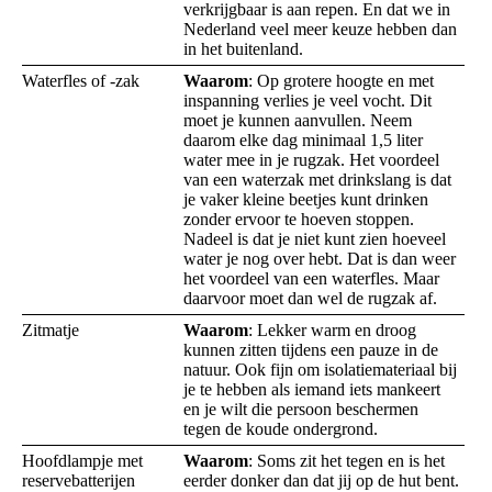
verkrijgbaar is aan repen. En dat we in
Nederland veel meer keuze hebben dan
in het buitenland.
Waterfles of -zak
Waarom
: Op grotere hoogte en met
inspanning verlies je veel vocht. Dit
moet je kunnen aanvullen. Neem
daarom elke dag minimaal 1,5 liter
water mee in je rugzak. Het voordeel
van een waterzak met drinkslang is dat
je vaker kleine beetjes kunt drinken
zonder ervoor te hoeven stoppen.
Nadeel is dat je niet kunt zien hoeveel
water je nog over hebt. Dat is dan weer
het voordeel van een waterfles. Maar
daarvoor moet dan wel de rugzak af.
Zitmatje
Waarom
: Lekker warm en droog
kunnen zitten tijdens een pauze in de
natuur. Ook fijn om isolatiemateriaal bij
je te hebben als iemand iets mankeert
en je wilt die persoon beschermen
tegen de koude ondergrond.
Hoofdlampje met
Waarom
: Soms zit het tegen en is het
reservebatterijen
eerder donker dan dat jij op de hut bent.