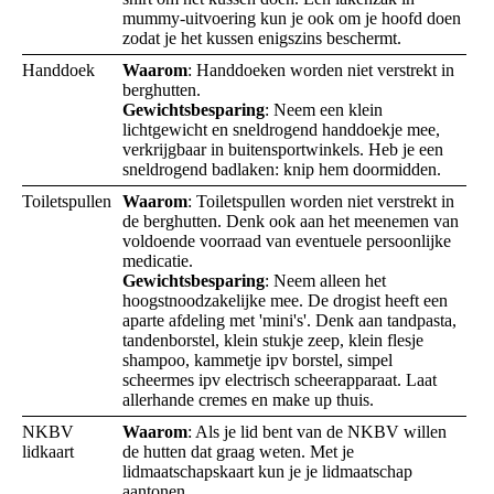
mummy-uitvoering kun je ook om je hoofd doen
zodat je het kussen enigszins beschermt.
Handdoek
Waarom
: Handdoeken worden niet verstrekt in
berghutten.
Gewichtsbesparing
: Neem een klein
lichtgewicht en sneldrogend handdoekje mee,
verkrijgbaar in buitensportwinkels. Heb je een
sneldrogend badlaken: knip hem doormidden.
Toiletspullen
Waarom
: Toiletspullen worden niet verstrekt in
de berghutten. Denk ook aan het meenemen van
voldoende voorraad van eventuele persoonlijke
medicatie.
Gewichtsbesparing
: Neem alleen het
hoogstnoodzakelijke mee. De drogist heeft een
aparte afdeling met 'mini's'. Denk aan tandpasta,
tandenborstel, klein stukje zeep, klein flesje
shampoo, kammetje ipv borstel, simpel
scheermes ipv electrisch scheerapparaat. Laat
allerhande cremes en make up thuis.
NKBV
Waarom
: Als je lid bent van de NKBV willen
lidkaart
de hutten dat graag weten. Met je
lidmaatschapskaart kun je je lidmaatschap
aantonen.