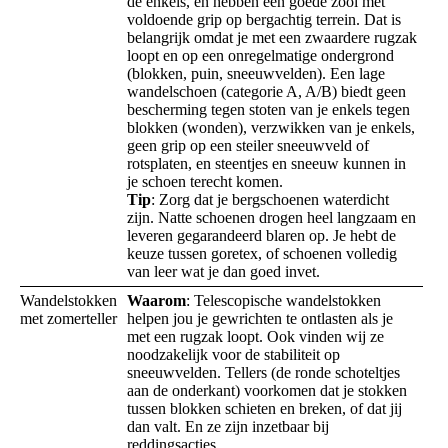
de enkels, en hebben een goede zool met
voldoende grip op bergachtig terrein. Dat is
belangrijk omdat je met een zwaardere rugzak
loopt en op een onregelmatige ondergrond
(blokken, puin, sneeuwvelden). Een lage
wandelschoen (categorie A, A/B) biedt geen
bescherming tegen stoten van je enkels tegen
blokken (wonden), verzwikken van je enkels,
geen grip op een steiler sneeuwveld of
rotsplaten, en steentjes en sneeuw kunnen in
je schoen terecht komen.
Tip
: Zorg dat je bergschoenen waterdicht
zijn. Natte schoenen drogen heel langzaam en
leveren gegarandeerd blaren op. Je hebt de
keuze tussen goretex, of schoenen volledig
van leer wat je dan goed invet.
Wandelstokken
Waarom
: Telescopische wandelstokken
met zomerteller
helpen jou je gewrichten te ontlasten als je
met een rugzak loopt. Ook vinden wij ze
noodzakelijk voor de stabiliteit op
sneeuwvelden. Tellers (de ronde schoteltjes
aan de onderkant) voorkomen dat je stokken
tussen blokken schieten en breken, of dat jij
dan valt. En ze zijn inzetbaar bij
reddingsacties.