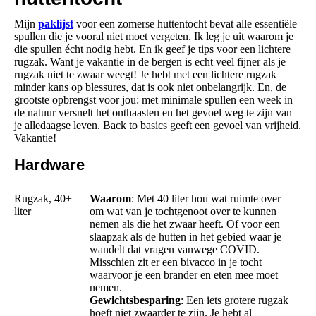
Mijn
paklijst
voor een zomerse huttentocht bevat alle essentiële
spullen die je vooral niet moet vergeten. Ik leg je uit waarom je
die spullen écht nodig hebt. En ik geef je tips voor een lichtere
rugzak. Want je vakantie in de bergen is echt veel fijner als je
rugzak niet te zwaar weegt! Je hebt met een lichtere rugzak
minder kans op blessures, dat is ook niet onbelangrijk. En, de
grootste opbrengst voor jou: met minimale spullen een week in
de natuur versnelt het onthaasten en het gevoel weg te zijn van
je alledaagse leven. Back to basics geeft een gevoel van vrijheid.
Vakantie!
Hardware
Rugzak, 40+
Waarom
: Met 40 liter hou wat ruimte over
liter
om wat van je tochtgenoot over te kunnen
nemen als die het zwaar heeft. Of voor een
slaapzak als de hutten in het gebied waar je
wandelt dat vragen vanwege COVID.
Misschien zit er een bivacco in je tocht
waarvoor je een brander en eten mee moet
nemen.
Gewichtsbesparing
: Een iets grotere rugzak
hoeft niet zwaarder te zijn. Je hebt al