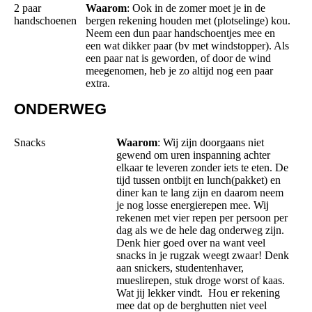
2 paar
Waarom
: Ook in de zomer moet je in de
handschoenen
bergen rekening houden met (plotselinge) kou.
Neem een dun paar handschoentjes mee en
een wat dikker paar (bv met windstopper). Als
een paar nat is geworden, of door de wind
meegenomen, heb je zo altijd nog een paar
extra.
ONDERWEG
Snacks
Waarom
: Wij zijn doorgaans niet
gewend om uren inspanning achter
elkaar te leveren zonder iets te eten. De
tijd tussen ontbijt en lunch(pakket) en
diner kan te lang zijn en daarom neem
je nog losse energierepen mee. Wij
rekenen met vier repen per persoon per
dag als we de hele dag onderweg zijn.
Denk hier goed over na want veel
snacks in je rugzak weegt zwaar! Denk
aan snickers, studentenhaver,
mueslirepen, stuk droge worst of kaas.
Wat jij lekker vindt. Hou er rekening
mee dat op de berghutten niet veel