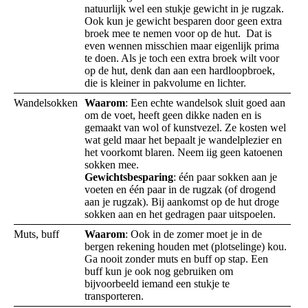
natuurlijk wel een stukje gewicht in je rugzak.
Ook kun je gewicht besparen door geen extra
broek mee te nemen voor op de hut. Dat is
even wennen misschien maar eigenlijk prima
te doen. Als je toch een extra broek wilt voor
op de hut, denk dan aan een hardloopbroek,
die is kleiner in pakvolume en lichter.
Wandelsokken
Waarom
: Een echte wandelsok sluit goed aan
om de voet, heeft geen dikke naden en is
gemaakt van wol of kunstvezel. Ze kosten wel
wat geld maar het bepaalt je wandelplezier en
het voorkomt blaren. Neem iig geen katoenen
sokken mee.
Gewichtsbesparing
: één paar sokken aan je
voeten en één paar in de rugzak (of drogend
aan je rugzak). Bij aankomst op de hut droge
sokken aan en het gedragen paar uitspoelen.
Muts, buff
Waarom
: Ook in de zomer moet je in de
bergen rekening houden met (plotselinge) kou.
Ga nooit zonder muts en buff op stap. Een
buff kun je ook nog gebruiken om
bijvoorbeeld iemand een stukje te
transporteren.