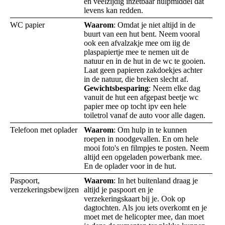
en veelzijdig inzetbaar hulpmiddel dat
levens kan redden.
WC papier
Waarom
: Omdat je niet altijd in de
buurt van een hut bent. Neem vooral
ook een afvalzakje mee om iig de
plaspapiertje mee te nemen uit de
natuur en in de hut in de wc te gooien.
Laat geen papieren zakdoekjes achter
in de natuur, die breken slecht af.
Gewichtsbesparing
: Neem elke dag
vanuit de hut een afgepast beetje wc
papier mee op tocht ipv een hele
toiletrol vanaf de auto voor alle dagen.
Telefoon met oplader
Waarom
: Om hulp in te kunnen
roepen in noodgevallen. En om hele
mooi foto's en filmpjes te posten. Neem
altijd een opgeladen powerbank mee.
En de oplader voor in de hut.
Paspoort,
Waarom
: In het buitenland draag je
verzekeringsbewijzen
altijd je paspoort en je
verzekeringskaart bij je. Ook op
dagtochten. Als jou iets overkomt en je
moet met de helicopter mee, dan moet