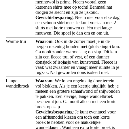
merinowol is prima. Neem vooral geen
katoenen shirts mee op tocht! Eenmaal nat
drogen ze slecht en zijn ze ijskoud.
Gewichtsbesparing
: Neem niet voor elke dag
een schoon shirt mee. Je kunt volstaan met 2
shirts met korte mouwen en één met lange
mouwen. Die spoel je dan om en om uit.
Warme trui
Waarom
: Ook in de zomer moet je in de
bergen rekening houden met (plotselinge) kou.
Ga nooit zonder warme laag op stap. Dit kan
zijn een fleece trui of vest, of een dunner
donsjack of isojasje van kunstvezel. Fleece is
vaak wat zwaarder en vraagt meer ruimte in je
rugzak. Nat geworden dons isoleert niet.
Lange
Waarom
: We lopen regelmatig door terrein
wandelbroek
vol blokken. Als je een keertje uitglijdt, heb je
meteen een grotere schaafwond of snijwonden
te pakken. Een stevige, lange wandelbroek
beschermt jou. Ga nooit alleen met een korte
broek op stap.
Gewichtsbesparing
: Je kunt eventueel voor
een afritsmodel kiezen om toch een korte
broek te hebben voor de makkelijke
wandeldagen. Want een extra korte broek is