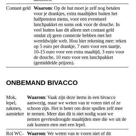
Contant geld
Waarom
: Op de hut moet je zelf nog betalen
voor je drankjes, extra maaltijden buiten het
halfpension menu, voor een eventueel
lunchpakket en soms ook voor de douche. In
veel hutten kan dit alleen met contant geld
omdat zij geen connectie hebben met het
wereldwijde web. Hou hier rekening mee: reken
op 5 euro per drankje, 7 euro voor een taartje,
10-15 euro voor een extra maaltijd, 3 euro voor
de douche, 10 euro voor een lunchpakket
(gemiddelde prijzen).
ONBEMAND BIVACCO
Mok,
Waarom
: Vaak zijn deze items in een bivacco
lepel,
aanwezig, maar we weten van te voren niet of ze
zakmes,
schoon zijn. Het is beter om deze spullen zelf mee
aansteker
te nemen. Meer dan dit is niet nodig want we
nemen gevriesdroogde maaltijden mee die we uit de
zak kunnen eten met een lepel.
Rol WC-
Waarom
: We weten van te voren niet of dit