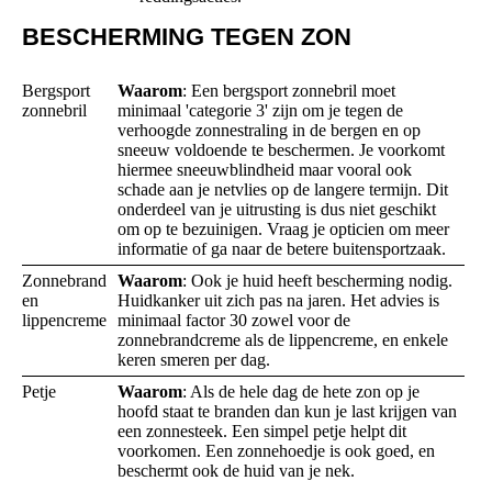
BESCHERMING TEGEN ZON
Bergsport
Waarom
: Een bergsport zonnebril moet
zonnebril
minimaal 'categorie 3' zijn om je tegen de
verhoogde zonnestraling in de bergen en op
sneeuw voldoende te beschermen. Je voorkomt
hiermee sneeuwblindheid maar vooral ook
schade aan je netvlies op de langere termijn. Dit
onderdeel van je uitrusting is dus niet geschikt
om op te bezuinigen. Vraag je opticien om meer
informatie of ga naar de betere buitensportzaak.
Zonnebrand
Waarom
: Ook je huid heeft bescherming nodig.
en
Huidkanker uit zich pas na jaren. Het advies is
lippencreme
minimaal factor 30 zowel voor de
zonnebrandcreme als de lippencreme, en enkele
keren smeren per dag.
Petje
Waarom
: Als de hele dag de hete zon op je
hoofd staat te branden dan kun je last krijgen van
een zonnesteek. Een simpel petje helpt dit
voorkomen. Een zonnehoedje is ook goed, en
beschermt ook de huid van je nek.