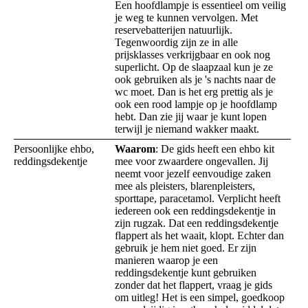
Een hoofdlampje is essentieel om veilig
je weg te kunnen vervolgen. Met
reservebatterijen natuurlijk.
Tegenwoordig zijn ze in alle
prijsklasses verkrijgbaar en ook nog
superlicht. Op de slaapzaal kun je ze
ook gebruiken als je 's nachts naar de
wc moet. Dan is het erg prettig als je
ook een rood lampje op je hoofdlamp
hebt. Dan zie jij waar je kunt lopen
terwijl je niemand wakker maakt.
Persoonlijke ehbo,
Waarom
: De gids heeft een ehbo kit
reddingsdekentje
mee voor zwaardere ongevallen. Jij
neemt voor jezelf eenvoudige zaken
mee als pleisters, blarenpleisters,
sporttape, paracetamol. Verplicht heeft
iedereen ook een reddingsdekentje in
zijn rugzak. Dat een reddingsdekentje
flappert als het waait, klopt. Echter dan
gebruik je hem niet goed. Er zijn
manieren waarop je een
reddingsdekentje kunt gebruiken
zonder dat het flappert, vraag je gids
om uitleg! Het is een simpel, goedkoop