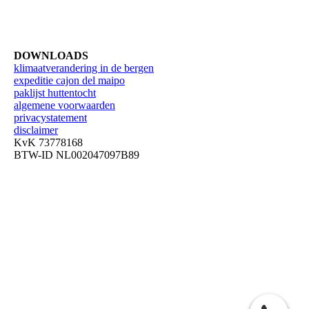
DOWNLOADS
klimaatverandering in de bergen
expeditie cajon del maipo
paklijst huttentocht
algemene voorwaarden
privacystatement
disclaimer
KvK 73778168
BTW-ID NL002047097B89