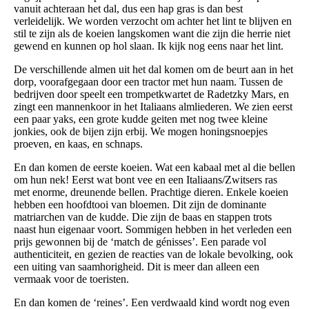
vanuit achteraan het dal, dus een hap gras is dan best
verleidelijk. We worden verzocht om achter het lint te blijven en
stil te zijn als de koeien langskomen want die zijn die herrie niet
gewend en kunnen op hol slaan. Ik kijk nog eens naar het lint.
De verschillende almen uit het dal komen om de beurt aan in het
dorp, voorafgegaan door een tractor met hun naam. Tussen de
bedrijven door speelt een trompetkwartet de Radetzky Mars, en
zingt een mannenkoor in het Italiaans almliederen. We zien eerst
een paar yaks, een grote kudde geiten met nog twee kleine
jonkies, ook de bijen zijn erbij. We mogen honingsnoepjes
proeven, en kaas, en schnaps.
En dan komen de eerste koeien. Wat een kabaal met al die bellen
om hun nek! Eerst wat bont vee en een Italiaans/Zwitsers ras
met enorme, dreunende bellen. Prachtige dieren. Enkele koeien
hebben een hoofdtooi van bloemen. Dit zijn de dominante
matriarchen van de kudde. Die zijn de baas en stappen trots
naast hun eigenaar voort. Sommigen hebben in het verleden een
prijs gewonnen bij de ‘match de génisses’. Een parade vol
authenticiteit, en gezien de reacties van de lokale bevolking, ook
een uiting van saamhorigheid. Dit is meer dan alleen een
vermaak voor de toeristen.
En dan komen de ‘reines’. Een verdwaald kind wordt nog even