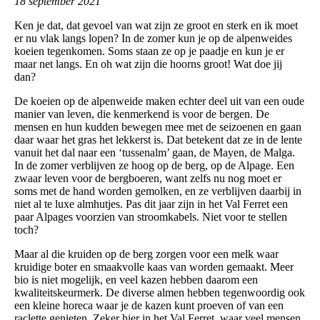
18 september 2021
Ken je dat, dat gevoel van wat zijn ze groot en sterk en ik moet
er nu vlak langs lopen? In de zomer kun je op de alpenweides
koeien tegenkomen. Soms staan ze op je paadje en kun je er
maar net langs. En oh wat zijn die hoorns groot! Wat doe jij
dan?
De koeien op de alpenweide maken echter deel uit van een oude
manier van leven, die kenmerkend is voor de bergen. De
mensen en hun kudden bewegen mee met de seizoenen en gaan
daar waar het gras het lekkerst is. Dat betekent dat ze in de lente
vanuit het dal naar een ‘tussenalm’ gaan, de Mayen, de Malga.
In de zomer verblijven ze hoog op de berg, op de Alpage. Een
zwaar leven voor de bergboeren, want zelfs nu nog moet er
soms met de hand worden gemolken, en ze verblijven daarbij in
niet al te luxe almhutjes. Pas dit jaar zijn in het Val Ferret een
paar Alpages voorzien van stroomkabels. Niet voor te stellen
toch?
Maar al die kruiden op de berg zorgen voor een melk waar
kruidige boter en smaakvolle kaas van worden gemaakt. Meer
bio is niet mogelijk, en veel kazen hebben daarom een
kwaliteitskeurmerk. De diverse almen hebben tegenwoordig ook
een kleine horeca waar je de kazen kunt proeven of van een
raclette genieten. Zeker hier in het Val Ferret, waar veel mensen