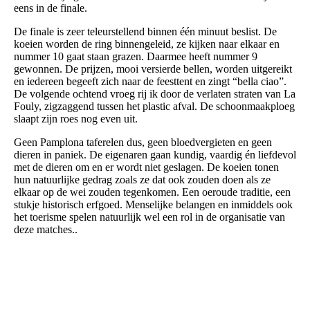
eens in de finale.
De finale is zeer teleurstellend binnen één minuut beslist. De
koeien worden de ring binnengeleid, ze kijken naar elkaar en
nummer 10 gaat staan grazen. Daarmee heeft nummer 9
gewonnen. De prijzen, mooi versierde bellen, worden uitgereikt
en iedereen begeeft zich naar de feesttent en zingt “bella ciao”.
De volgende ochtend vroeg rij ik door de verlaten straten van La
Fouly, zigzaggend tussen het plastic afval. De schoonmaakploeg
slaapt zijn roes nog even uit.
Geen Pamplona taferelen dus, geen bloedvergieten en geen
dieren in paniek. De eigenaren gaan kundig, vaardig én liefdevol
met de dieren om en er wordt niet geslagen. De koeien tonen
hun natuurlijke gedrag zoals ze dat ook zouden doen als ze
elkaar op de wei zouden tegenkomen. Een oeroude traditie, een
stukje historisch erfgoed. Menselijke belangen en inmiddels ook
het toerisme spelen natuurlijk wel een rol in de organisatie van
deze matches..