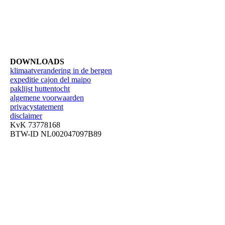
DOWNLOADS
klimaatverandering in de bergen
expeditie cajon del maipo
paklijst huttentocht
algemene voorwaarden
privacystatement
disclaimer
KvK 73778168
BTW-ID NL002047097B89