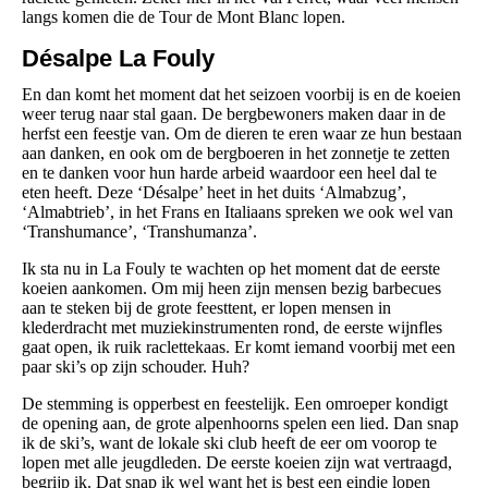
langs komen die de Tour de Mont Blanc lopen.
Désalpe La Fouly
En dan komt het moment dat het seizoen voorbij is en de koeien
weer terug naar stal gaan. De bergbewoners maken daar in de
herfst een feestje van. Om de dieren te eren waar ze hun bestaan
aan danken, en ook om de bergboeren in het zonnetje te zetten
en te danken voor hun harde arbeid waardoor een heel dal te
eten heeft. Deze ‘Désalpe’ heet in het duits ‘Almabzug’,
‘Almabtrieb’, in het Frans en Italiaans spreken we ook wel van
‘Transhumance’, ‘Transhumanza’.
Ik sta nu in La Fouly te wachten op het moment dat de eerste
koeien aankomen. Om mij heen zijn mensen bezig barbecues
aan te steken bij de grote feesttent, er lopen mensen in
klederdracht met muziekinstrumenten rond, de eerste wijnfles
gaat open, ik ruik raclettekaas. Er komt iemand voorbij met een
paar ski’s op zijn schouder. Huh?
De stemming is opperbest en feestelijk. Een omroeper kondigt
de opening aan, de grote alpenhoorns spelen een lied. Dan snap
ik de ski’s, want de lokale ski club heeft de eer om voorop te
lopen met alle jeugdleden. De eerste koeien zijn wat vertraagd,
begrijp ik. Dat snap ik wel want het is best een eindje lopen