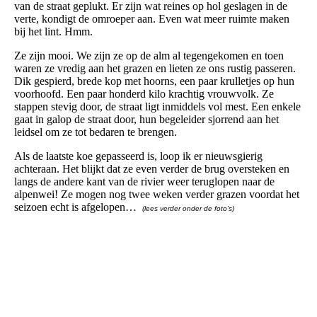
van de straat geplukt. Er zijn wat reines op hol geslagen in de
verte, kondigt de omroeper aan. Even wat meer ruimte maken
bij het lint. Hmm.
Ze zijn mooi. We zijn ze op de alm al tegengekomen en toen
waren ze vredig aan het grazen en lieten ze ons rustig passeren.
Dik gespierd, brede kop met hoorns, een paar krulletjes op hun
voorhoofd. Een paar honderd kilo krachtig vrouwvolk. Ze
stappen stevig door, de straat ligt inmiddels vol mest. Een enkele
gaat in galop de straat door, hun begeleider sjorrend aan het
leidsel om ze tot bedaren te brengen.
Als de laatste koe gepasseerd is, loop ik er nieuwsgierig
achteraan. Het blijkt dat ze even verder de brug oversteken en
langs de andere kant van de rivier weer teruglopen naar de
alpenwei! Ze mogen nog twee weken verder grazen voordat het
seizoen echt is afgelopen…
(lees verder onder de foto's)