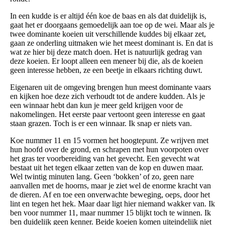
In een kudde is er altijd één koe de baas en als dat duidelijk is,
gaat het er doorgaans gemoedelijk aan toe op de wei. Maar als je
twee dominante koeien uit verschillende kuddes bij elkaar zet,
gaan ze onderling uitmaken wie het meest dominant is. En dat is
wat ze hier bij deze match doen. Het is natuurlijk gedrag van
deze koeien. Er loopt alleen een meneer bij die, als de koeien
geen interesse hebben, ze een beetje in elkaars richting duwt.
Eigenaren uit de omgeving brengen hun meest dominante vaars
en kijken hoe deze zich verhoudt tot de andere kudden. Als je
een winnaar hebt dan kun je meer geld krijgen voor de
nakomelingen. Het eerste paar vertoont geen interesse en gaat
staan grazen. Toch is er een winnaar. Ik snap er niets van.
Koe nummer 11 en 15 vormen het hoogtepunt. Ze wrijven met
hun hoofd over de grond, en schrapen met hun voorpoten over
het gras ter voorbereiding van het gevecht. Een gevecht wat
bestaat uit het tegen elkaar zetten van de kop en duwen maar.
Wel twintig minuten lang. Geen ‘bokken’ of zo, geen nare
aanvallen met de hoorns, maar je ziet wel de enorme kracht van
de dieren. Af en toe een onverwachte beweging, oeps, door het
lint en tegen het hek. Maar daar ligt hier niemand wakker van. Ik
ben voor nummer 11, maar nummer 15 blijkt toch te winnen. Ik
ben duidelijk geen kenner. Beide koeien komen uiteindelijk niet