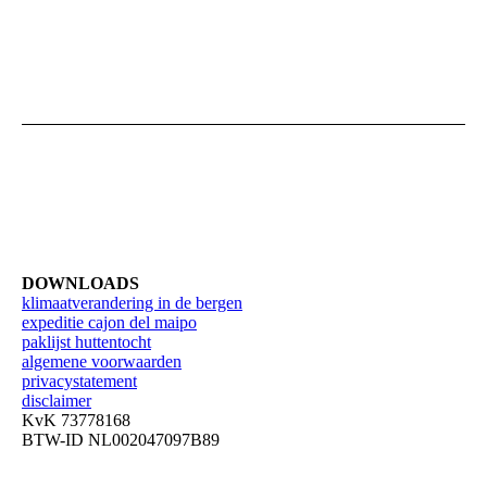
Mailen, bellen, appen zijn de snelste manieren om
contact met mij te leggen. Het kan natuurlijk zijn dat ik
onderweg ben in de bergen en dat het antwoord een
paar dagen op zich laat wachten omdat er geen
netwerk is.
DOWNLOADS
klimaatverandering in de bergen
expeditie cajon del maipo
paklijst huttentocht
algemene voorwaarden
privacystatement
disclaimer
KvK 73778168
BTW-ID NL002047097B89