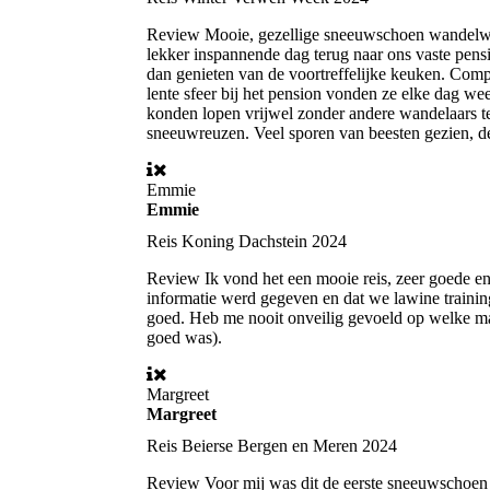
Review
Mooie, gezellige sneeuwschoen wandelwe
lekker inspannende dag terug naar ons vaste pensi
dan genieten van de voortreffelijke keuken. Comp
lente sfeer bij het pension vonden ze elke dag w
konden lopen vrijwel zonder andere wandelaars t
sneeuwreuzen. Veel sporen van beesten gezien, de 
Emmie
Emmie
Reis
Koning Dachstein 2024
Review
Ik vond het een mooie reis, zeer goede en
informatie werd gegeven en dat we lawine trainin
goed. Heb me nooit onveilig gevoeld op welke man
goed was).
Margreet
Margreet
Reis
Beierse Bergen en Meren 2024
Review
Voor mij was dit de eerste sneeuwschoen 