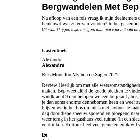
Bergwandelen Met Bep
Na afloop van een reis vraag ik mijn deelnemers o
benieuwd wat zij er van vonden? In het gastenboe
Uiteraard krijgen mijin reizigers daar niet voor betaald e
Gastenboek
Alexandra
Alexandra
Reis
Montafon Mythen en Sagen 2025
Review
Heerlijk om met alle weersomstandigheden
maken. Bep weet altijd de goede plekken te vinden
windkracht 9 dan belopen we een bergkant , bos, 
je dan soms enorme dennebomen heen en weer zw
blijven we in het bos om niets met lawines te ma
dag door diepe sneeuw sporend en ploegend naar 
weer terug in het gasthaus veel ruimte (in een sl
en drinken. Kortom: heel veel genieten en ik wil 