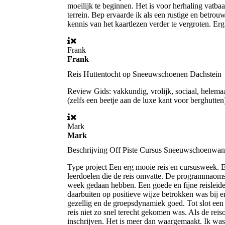
moeilijk te beginnen. Het is voor herhaling vatba
terrein. Bep ervaarde ik als een rustige en betrou
kennis van het kaartlezen verder te vergroten. Erg
Frank
Frank
Reis
Huttentocht op Sneeuwschoenen Dachstein
Review
Gids: vakkundig, vrolijk, sociaal, helem
(zelfs een beetje aan de luxe kant voor berghutten)
Mark
Mark
Beschrijving
Off Piste Cursus Sneeuwschoenwan
Type project
Een erg mooie reis en cursusweek. E
leerdoelen die de reis omvatte. De programmaomsc
week gedaan hebben. Een goede en fijne reisleider 
daarbuiten op positieve wijze betrokken was bij
gezellig en de groepsdynamiek goed. Tot slot een
reis niet zo snel terecht gekomen was. Als de reis
inschrijven. Het is meer dan waargemaakt. Ik was