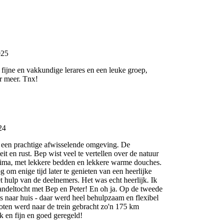
025
 fijne en vakkundige lerares en een leuke groep,
r meer. Tnx!
24
 een prachtige afwisselende omgeving. De
t en rust. Bep wist veel te vertellen over de natuur
ma, met lekkere bedden en lekkere warme douches.
om enige tijd later te genieten van een heerlijke
t hulp van de deelnemers. Het was echt heerlijk. Ik
ndeltocht met Bep en Peter! En oh ja. Op de tweede
naar huis - daar werd heel behulpzaam en flexibel
en werd naar de trein gebracht zo'n 175 km
k en fijn en goed geregeld!