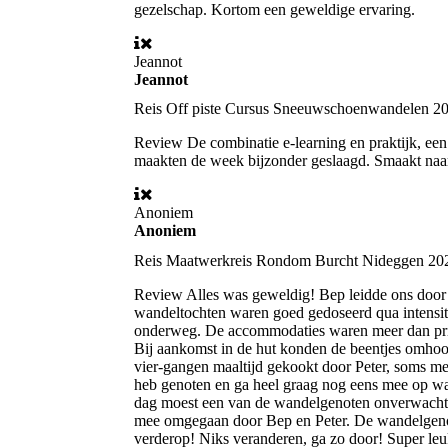
gezelschap. Kortom een geweldige ervaring.
Jeannot
Jeannot
Reis
Off piste Cursus Sneeuwschoenwandelen 2
Review
De combinatie e-learning en praktijk, een
maakten de week bijzonder geslaagd. Smaakt naa
Anoniem
Anoniem
Reis
Maatwerkreis Rondom Burcht Nideggen 20
Review
Alles was geweldig! Bep leidde ons door
wandeltochten waren goed gedoseerd qua intensitei
onderweg. De accommodaties waren meer dan pri
Bij aankomst in de hut konden de beentjes omhoog 
vier-gangen maaltijd gekookt door Peter, soms me
heb genoten en ga heel graag nog eens mee op wa
dag moest een van de wandelgenoten onverwachts 
mee omgegaan door Bep en Peter. De wandelgenot
verderop! Niks veranderen, ga zo door! Super leu