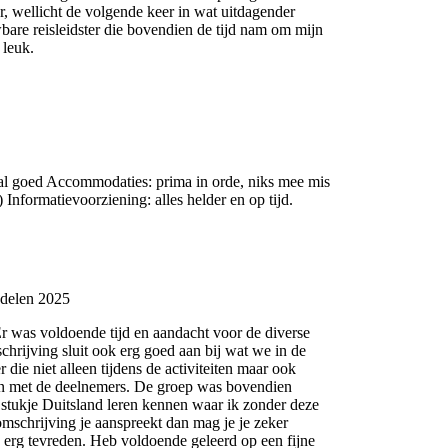
ar, wellicht de volgende keer in wat uitdagender
wbare reisleidster die bovendien de tijd nam om mijn
 leuk.
aal goed Accommodaties: prima in orde, niks mee mis
 Informatievoorziening: alles helder en op tijd.
delen 2025
r was voldoende tijd en aandacht voor de diverse
hrijving sluit ook erg goed aan bij wat we in de
die niet alleen tijdens de activiteiten maar ook
 en met de deelnemers. De groep was bovendien
 stukje Duitsland leren kennen waar ik zonder deze
omschrijving je aanspreekt dan mag je je zeker
 erg tevreden. Heb voldoende geleerd op een fijne