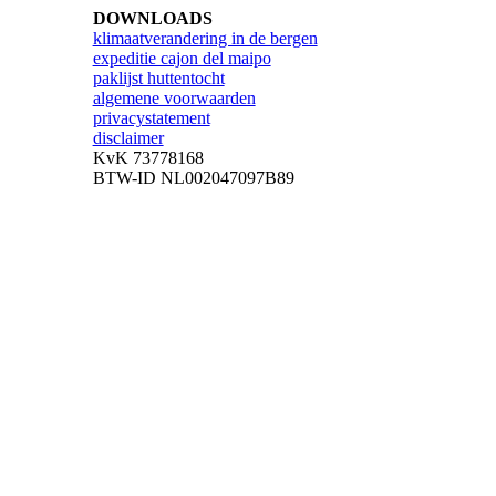
DOWNLOADS
klimaatverandering in de bergen
expeditie cajon del maipo
paklijst huttentocht
algemene voorwaarden
privacystatement
disclaimer
KvK 73778168
BTW-ID NL002047097B89