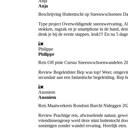
Anja
Anja
Beschrijving
Huttentocht op Sneeuwschoenen Da
Type project
Overweldigende sneeuwervaring. Als
stokken, rugzak en je smartphone in de hand, de
denk je bij de eerste stappen, leuk!!! En na 5 dag
Philippe
Philippe
Reis
Off piste Cursus Sneeuwschoenwandelen 2
Review
Begeleidster Bep was top! Weer, omgeving 
secundair aan een fantastische begeleiding. Bep h
Anoniem
Anoniem
Reis
Maatwerkreis Rondom Burcht Nideggen 20
Review
Prachtige reis, afwisselende natuur, gewe
vriendinnengroep werd deze mini huttentocht doo
sommigen zonder wandel ervaring. Heerlijk eten.