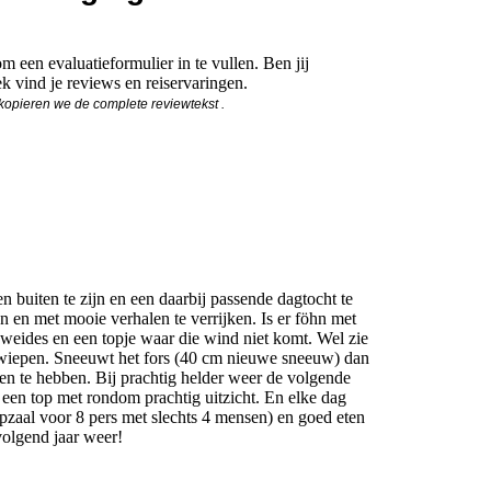
m een evaluatieformulier in te vullen. Ben jij
k vind je reviews en reiservaringen.
n kopieren we de complete reviewtekst .
 buiten te zijn en een daarbij passende dagtocht te
 en met mooie verhalen te verrijken. Is er föhn met
weides en een topje waar die wind niet komt. Wel zie
iepen. Sneeuwt het fors (40 cm nieuwe sneeuw) dan
ken te hebben. Bij prachtig helder weer de volgende
een top met rondom prachtig uitzicht. En elke dag
aapzaal voor 8 pers met slechts 4 mensen) en goed eten
volgend jaar weer!