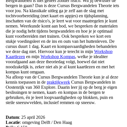
Bergwandelen is niet geheel zonder risico. Wil jij bewuster de
bergen in gaan? Dan is deze Cursus Bergwandelen Theorie iets
voor jou. Na klassikale uitleg ga je zelf aan de slag met
tochtvoorbereiding (met kaart en appjes) en tijdsplanning,
inschatten van de risico's, je leert wat voor maatregelen je kunt
nemen. Weerkunde komt aan bod, we bespreken de materialen
die je nodig hebt tijdens bergwandelen en hoe je je optimaal
kunt voorbereiden met trainen. Ook bespreken we kort een
stukje voedingsleer en de ins en outs van het huttenleven. De
cursus duurt 1 dag. Kaart en kompasvaardigheden behandelen
we deze dag niet. Hiervoor kun je terecht in mijn
Workshop
Kaartlezen
en mijn
Workshop Kompas
, welke je idealiter
voorafgaand aan deze theoriedag volgt, hoewel dat niet
noodzakelijk is, zeker niet als je al kunt kaartlezen en met het
kompas kunt omgaan.
Na afloop van de Cursus Bergwandelen Theorie kun je al deze
kennis toepassen in de
praktijkweek
Cursus Bergwandelen in
Oostenrijk van 360 Explore. Daarin leer jij op de berg je eigen
beslissingen te nemen, kaart- en kompas in de bergen te
gebruiken, én je leert loopvaardigheden op blokken, puin en
steile sneeuwvelden, inclusief remmen op sneeuw.
Datum
: 25 april 2026
Locatie
: omgeving Delft / Den Haag