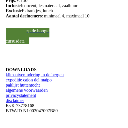
Prijs
: € 150
Inclusief
: docent, lesmateriaal, zaalhuur
Exclusief
: drankjes, lunch
Aantal
deelnemers
: minimaal 4, maximaal 10
Hou mij op de hoogte
van nieuwe
cursusdata
DOWNLOADS
klimaatverandering in de bergen
expeditie cajon del maipo
paklijst huttentocht
algemene voorwaarden
privacystatement
disclaimer
KvK 73778168
BTW-ID NL002047097B89