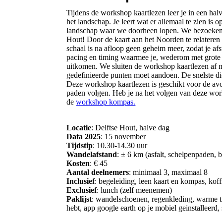
Tijdens de workshop kaartlezen leer je in een halv
het landschap. Je leert wat er allemaal te zien is o
landschap waar we doorheen lopen. We bezoeken d
Hout! Door de kaart aan het Noorden te relateren 
schaal is na afloop geen geheim meer, zodat je a
pacing en timing waarmee je, wederom met grote p
uitkomen. We sluiten de workshop kaartlezen af m
gedefinieerde punten moet aandoen. De snelste di
Deze workshop kaartlezen is geschikt voor de av
paden volgen. Heb je na het volgen van deze wor
de
workshop kompas.
Locatie
: Delftse Hout, halve dag
Data 2025
: 15 november
Tijdstip
: 10.30-14.30 uur
Wandelafstand
: ± 6 km (asfalt, schelpenpaden, 
Kosten
: € 45
Aantal deelnemers
: minimaal 3, maximaal 8
Inclusief
: begeleiding, leen kaart en kompas, koffi
Exclusief
: lunch (zelf meenemen)
Paklijst
: wandelschoenen, regenkleding, warme trui
hebt, app google earth op je mobiel geinstalleer