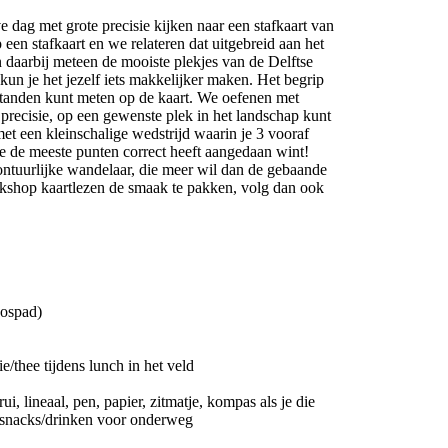
e dag met grote precisie kijken naar een stafkaart van
p een stafkaart en we relateren dat uitgebreid aan het
aarbij meteen de mooiste plekjes van de Delftse
kun je het jezelf iets makkelijker maken. Het begrip
fstanden kunt meten op de kaart. We oefenen met
recisie, op een gewenste plek in het landschap kunt
et een kleinschalige wedstrijd waarin je 3 vooraf
e de meeste punten correct heeft aangedaan wint!
ontuurlijke wandelaar, die meer wil dan de gebaande
kshop kaartlezen de smaak te pakken, volg dan ook
bospad)
e/thee tijdens lunch in het veld
, lineaal, pen, papier, zitmatje, kompas als je die
d, snacks/drinken voor onderweg