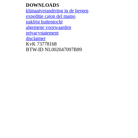
DOWNLOADS
klimaatverandering in de bergen
expeditie cajon del maipo
paklijst huttentocht
algemene voorwaarden
privacystatement
disclaimer
KvK 73778168
BTW-ID NL002047097B89